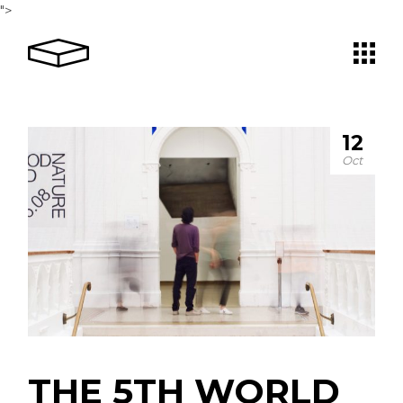
">
12
Oct
THE 5TH WORLD