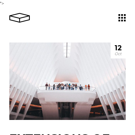
">
12
Oct